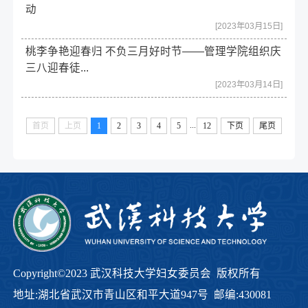
动
[2023年03月15日]
桃李争艳迎春归 不负三月好时节——管理学院组织庆
三八迎春徒...
[2023年03月14日]
...
首页
上页
1
2
3
4
5
12
下页
尾页
Copyright©2023 武汉科技大学妇女委员会 版权所有
地址:湖北省武汉市青山区和平大道947号 邮编:430081